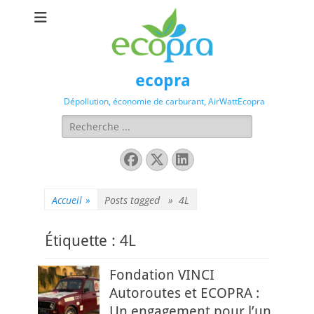
ecopra
Dépollution, économie de carburant, AirWattEcopra
Rechercher :
Facebook
X
Linkedin
Twitter
Accueil
»
Posts tagged »
4L
Étiquette :
4L
Fondation VINCI
Autoroutes et ECOPRA :
Un engagement pour l’un