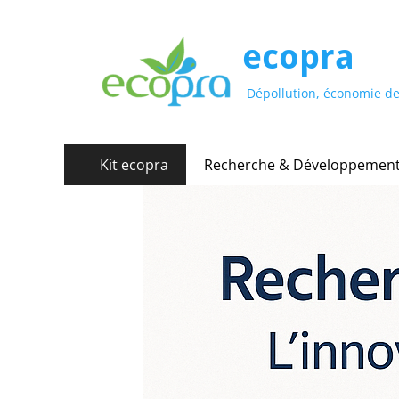
ecopra
Dépollution, économie de
Menu
Aller
Kit ecopra
Recherche & Développemen
au
principal
contenu