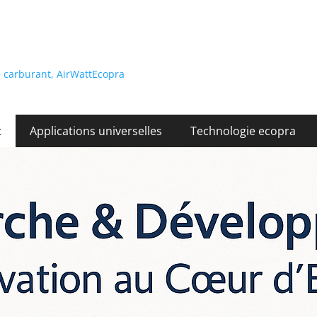
 carburant, AirWattEcopra
t
Applications universelles
Technologie ecopra