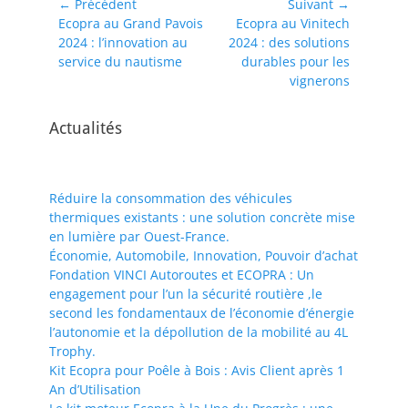
Navigation
← Précédent
Suivant →
Article
Article
Ecopra au Grand Pavois
Ecopra au Vinitech
de
précédent :
suivant :
2024 : l’innovation au
2024 : des solutions
l’article
service du nautisme
durables pour les
vignerons
Actualités
Réduire la consommation des véhicules
thermiques existants : une solution concrète mise
en lumière par Ouest-France.
Économie, Automobile, Innovation, Pouvoir d’achat
Fondation VINCI Autoroutes et ECOPRA : Un
engagement pour l’un la sécurité routière ,le
second les fondamentaux de l’économie d’énergie
l’autonomie et la dépollution de la mobilité au 4L
Trophy.
Kit Ecopra pour Poêle à Bois : Avis Client après 1
An d’Utilisation