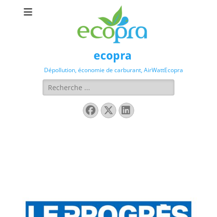
ecopra
Dépollution, économie de carburant, AirWattEcopra
Rechercher :
Facebook
X
Linkedin
Twitter